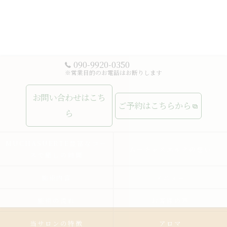
090-9920-0350
※営業目的のお電話はお断りします
お問い合わせはこち
ご予約はこちらから
ら
MUCHASUERTE豊富なコー
ムーチャスエルテの想い
スで癒しの時間
施術内容
メニュー
施術の流れ
お客様の声
当サロンの特徴
アロマ