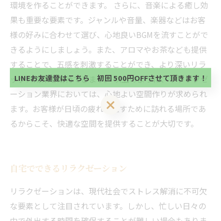
環境を作ることができます。 さらに、音楽による癒し効
果も重要な要素です。ジャンルや音量、楽器などはお客
当サロンの公式LINE@にお友達登録頂いたお客様は
様の好みに合わせて選び、心地良いBGMを流すことがで
初回 500円OFFさせて頂きます。 既に 追加済の
きるようにしましょう。また、アロマやお茶なども提供
方、不必要な方 お手数ですが、✖印でお閉じ下さ
当サロンの公式LINE@にお友達登録頂いたお客様は
い。
することで、五感を刺激することができ、より深いリラ
初回 500円OFFさせて頂きます。 既に 追加済の
方、不必要な方 お手数ですが、✖印でお閉じ下さ
LINEお友達登はこちら 初回 500円OFFさせて頂きます！
ックス効果を期待できます。 以上のように、リラックゼ
い。
ーション業界においては、心地よい空間作りが求められ
LINEお友達登はこちら 初回 500円OFFさせて頂きます！
ます。お客様が日頃の疲れを癒すために訪れる場所であ
るからこそ、快適な空間を提供することが大切です。
自宅でできるリラクゼーション
リラクゼーションは、現代社会でストレス解消に不可欠
な要素として注目されています。しかし、忙しい日々の
中で外出する時間を確保することが難しい場合もありま