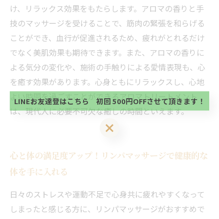
け、リラックス効果をもたらします。アロマの香りと手
技のマッサージを受けることで、筋肉の緊張を和らげる
ことができ、血行が促進されるため、疲れがとれるだけ
でなく美肌効果も期待できます。また、アロマの香りに
当サロンの公式LINE@にお友達登録頂いたお客様は
初回 500円OFFさせて頂きます。 既に 追加済の
よる気分の変化や、施術の手触りによる愛情表現も、心
方、不必要な方 お手数ですが、✖印でお閉じ下さ
当サロンの公式LINE@にお友達登録頂いたお客様は
を癒す効果があります。心身ともにリラックスし、心地
い。
初回 500円OFFさせて頂きます。 既に 追加済の
よい時間を過ごすことができるアロマトリートメント
方、不必要な方 お手数ですが、✖印でお閉じ下さ
LINEお友達登はこちら 初回 500円OFFさせて頂きます！
い。
は、現代人に必要不可欠な癒しの時間といえます。
LINEお友達登はこちら 初回 500円OFFさせて頂きます！
心と体の満足度アップ！リンパマッサージで健康的な
体を手に入れる
日々のストレスや運動不足で心身共に疲れやすくなって
しまったと感じる方に、リンパマッサージがおすすめで