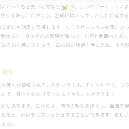
誰にとっても必要不可欠なものです。リラクゼーションに
LINEお友達登はこちら 初回 500円OFFさせて頂きます！
い眠りを取ることができ、翌朝にはスッキリとした目覚めを
安定にも効果を発揮します。リラクゼーション効果によっ
を受けると、身体や心の緊張が和らぎ、自然と睡眠へと入り
てみるのも良いでしょう。質の高い睡眠を手に入れ、より
ン施術
スや疲れが蓄積されることがあります。そんなときは、リ
ことで、身体や心をリラックスさせることができます。
どがあります。これらは、筋肉の緊張をほぐし、血流を促
あるため、心身をリフレッシュすることができます。忙し
しょう。