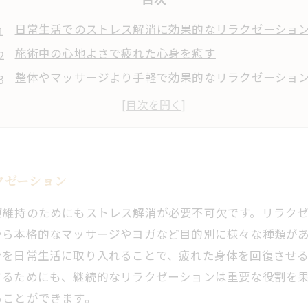
日常生活でのストレス解消に効果的なリラクゼーショ
施術中の心地よさで疲れた心身を癒す
整体やマッサージより手軽で効果的なリラクゼーショ
質の高い睡眠をサポートするリラクゼーション効果
忙しい現代人におすすめのリラクゼーション施術
クゼーション
康維持のためにもストレス解消が必要不可欠です。リラク
から本格的なマッサージやヨガなど目的別に様々な種類が
ンを日常生活に取り入れることで、疲れた身体を回復させ
するためにも、継続的なリラクゼーションは重要な役割を
ることができます。