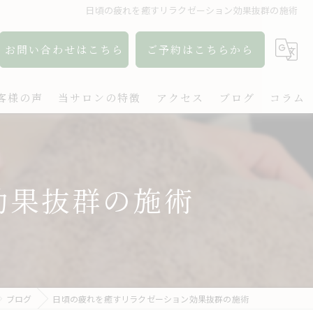
日頃の疲れを癒すリラクゼーション効果抜群の施術
お問い合わせはこちら
ご予約はこちらから
客様の声
当サロンの特徴
アクセス
ブログ
コラム
アロマ
リンパ
効果抜群の施術
ボディケア
肩こり
出張
ブログ
日頃の疲れを癒すリラクゼーション効果抜群の施術