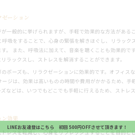
クゼーション
ジが一般的に挙げられますが、手軽で効果的な方法がある
と呼吸をすることで、心身の緊張を解きほぐし、リラック
す。 また、呼吸法に加えて、音楽を聴くことも効果的で
にリラックスし、ストレスを解消することができます。
のポーズも、リラクゼーションに効果的です。オフィスな
サージは、効果は高いものの時間や費用がかかるため、手
ーズなどは、いつでもどこでも手軽に行えるため、ストレ
当サロンの公式LINE@にお友達登録頂いたお客様は
初回 500円OFFさせて頂きます。 既に 追加済の
当サロンの公式LINE@にお友達登録頂いたお客様は
方、不必要な方 お手数ですが、✖印でお閉じ下さい。
ョン効果
初回 500円OFFさせて頂きます。 既に 追加済の
LINEお友達登はこちら 初回 500円OFFさせて頂きます！
方、不必要な方 お手数ですが、✖印でお閉じ下さい。
ストレスを軽減し、心身をリフレッシュすることを目的と